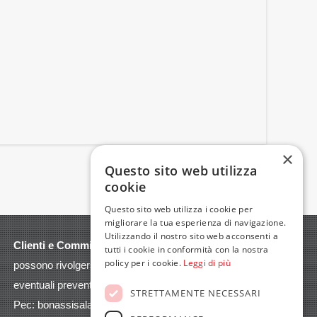
×
Questo sito web utilizza
cookie
Questo sito web utilizza i cookie per
migliorare la tua esperienza di navigazione.
Utilizzando il nostro sito web acconsenti a
Clienti e Committenti
per qualsiasi esigenza
tutti i cookie in conformità con la nostra
policy per i cookie.
Leggi di più
possono rivolgersi ad
assistenza@bonassisa.it
e per
eventuali preventivi a
commerciale@bonassisa.it
STRETTAMENTE NECESSARI
Pec:
bonassisalab@pec.it