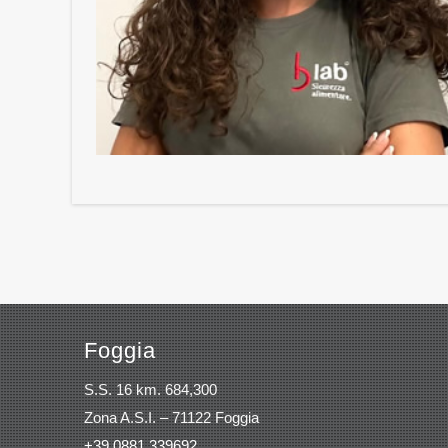
Foggia
S.S. 16 km. 684,300
Zona A.S.I. – 71122 Foggia
+39 0881.339692