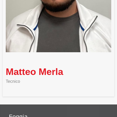
Matteo Merla
Tecnico
Foggia