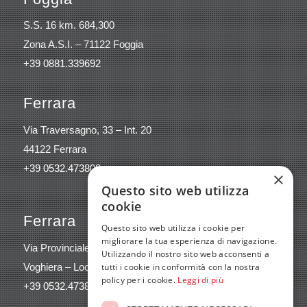
S.S. 16 km. 684,300
Zona A.S.I. – 71122 Foggia
+39 0881.339692
Ferrara
Via Traversagno, 33 – Int. 20
44122 Ferrara
+39 0532.473808
×
Questo sito web utilizza
cookie
Ferrara
Questo sito web utilizza i cookie per
migliorare la tua esperienza di navigazione.
Via Provinciale 15/A
Utilizzando il nostro sito web acconsenti a
Voghiera – Località Gualdo 44019 (FE)
tutti i cookie in conformità con la nostra
policy per i cookie.
Leggi di più
+39 0532.473808